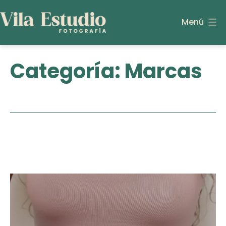
Saltar
al
Menú
contenido
Vila
Estudio
Categoría:
Marcas
de
fotografía
y
vídeo
para
empresas
en
Vilanova
i
la
Geltrú