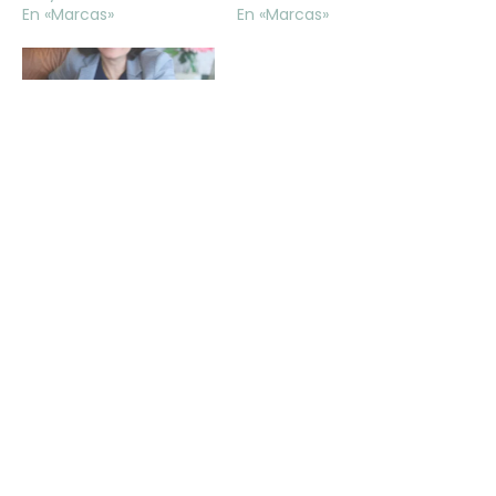
En «Marcas»
En «Marcas»
Sesión de marca
personal para Sonia:
imagen profesional,
cercana y natural
mayo 18, 2026
En «Marcas»
Publicada el
octubre 9, 2025