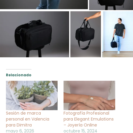
Relacionado
Sesión de marca
Fotografía Profesional
personal en Valencia
para Elegant Emulations
para Dimitra
– Joyería Online
mayo 6, 2026
octubre 15, 2024