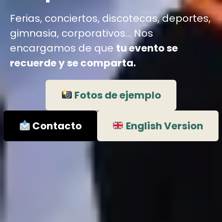
Ferias, conciertos, discotecas, deportes,
gimnasia, corporativos… Nos
encargamos de que
tu evento se
recuerde y se comparta.
Fotos de ejemplo
Contacto
English Version