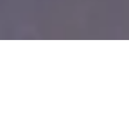
Cada evento es único, y solo pasa una
vez. Nuestro trabajo es capturar cada
momento para que
puedas revivirlo y
enseñarlo
.
Ya sea una feria, un concierto en
directo, una noche de discoteca, una
competición deportiva o un evento
corporativo, nos adaptamos a tu